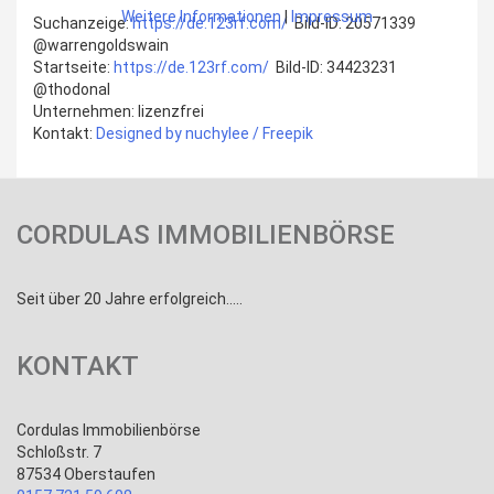
Weitere Informationen
|
Impressum
Suchanzeige:
https://de.123rf.com/
Bild-ID:
20571339
@warrengoldswain
Startseite:
https://de.123rf.com/
Bild-ID:
34423231
@thodonal
Unternehmen: lizenzfrei
Kontakt:
Designed by nuchylee / Freepik
CORDULAS IMMOBILIENBÖRSE
Seit über 20 Jahre erfolgreich.....
KONTAKT
Cordulas Immobilienbörse
Schloßstr. 7
87534 Oberstaufen