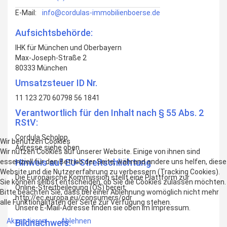
E-Mail:
info@cordulas-immobilienboerse.de
Aufsichtsbehörde:
IHK für München und Oberbayern
Max-Joseph-Straße 2
80333 München
Umsatzsteuer ID Nr.
11 123 270 60798 56 1841
Verantwortlich für den Inhalt nach § 55 Abs. 2
RStV:
Cordula Scholpp
Wir benutzen Cookies
Adresse siehe oben
Wir nutzen Cookies auf unserer Website. Einige von ihnen sind
Hinweis auf EU-Streitschlichtung
essenziell für den Betrieb der Seite, während andere uns helfen, diese
Website und die Nutzererfahrung zu verbessern (Tracking Cookies).
Die Europäische Kommission stellt eine Plattform zur
Sie können selbst entscheiden, ob Sie die Cookies zulassen möchten.
Online-Streitbeilegung (OS) bereit:
Bitte beachten Sie, dass bei einer Ablehnung womöglich nicht mehr
http://ec.europa.eu/consumers/odr
alle Funktionalitäten der Seite zur Verfügung stehen.
Unsere E-Mail-Adresse finden sie oben im Impressum.
Akzeptieren
Ablehnen
Bildnachweis: