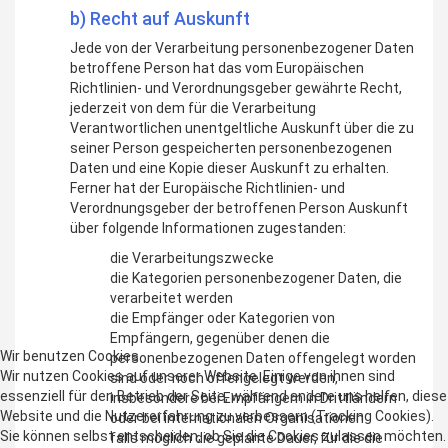
b) Recht auf Auskunft
Jede von der Verarbeitung personenbezogener Daten
betroffene Person hat das vom Europäischen
Richtlinien- und Verordnungsgeber gewährte Recht,
jederzeit von dem für die Verarbeitung
Verantwortlichen unentgeltliche Auskunft über die zu
seiner Person gespeicherten personenbezogenen
Daten und eine Kopie dieser Auskunft zu erhalten.
Ferner hat der Europäische Richtlinien- und
Verordnungsgeber der betroffenen Person Auskunft
über folgende Informationen zugestanden:
die Verarbeitungszwecke
die Kategorien personenbezogener Daten, die
verarbeitet werden
die Empfänger oder Kategorien von
Empfängern, gegenüber denen die
Wir benutzen Cookies
personenbezogenen Daten offengelegt worden
Wir nutzen Cookies auf unserer Website. Einige von ihnen sind
sind oder noch offengelegt werden,
essenziell für den Betrieb der Seite, während andere uns helfen, diese
insbesondere bei Empfängern in Drittländern
Website und die Nutzererfahrung zu verbessern (Tracking Cookies).
oder bei internationalen Organisationen
Sie können selbst entscheiden, ob Sie die Cookies zulassen möchten.
falls möglich die geplante Dauer, für die die