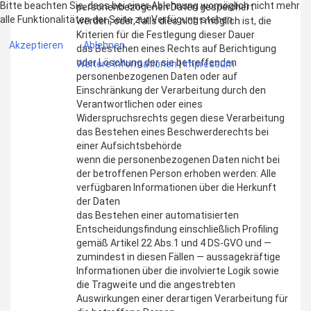
Bitte beachten Sie, dass bei einer Ablehnung womöglich nicht mehr
personenbezogenen Daten gespeichert
alle Funktionalitäten der Seite zur Verfügung stehen.
werden, oder, falls dies nicht möglich ist, die
Kriterien für die Festlegung dieser Dauer
Akzeptieren
Ablehnen
das Bestehen eines Rechts auf Berichtigung
oder Löschung der sie betreffenden
Weitere Informationen
|
Impressum
personenbezogenen Daten oder auf
Einschränkung der Verarbeitung durch den
Verantwortlichen oder eines
Widerspruchsrechts gegen diese Verarbeitung
das Bestehen eines Beschwerderechts bei
einer Aufsichtsbehörde
wenn die personenbezogenen Daten nicht bei
der betroffenen Person erhoben werden: Alle
verfügbaren Informationen über die Herkunft
der Daten
das Bestehen einer automatisierten
Entscheidungsfindung einschließlich Profiling
gemäß Artikel 22 Abs.1 und 4 DS-GVO und —
zumindest in diesen Fällen — aussagekräftige
Informationen über die involvierte Logik sowie
die Tragweite und die angestrebten
Auswirkungen einer derartigen Verarbeitung für