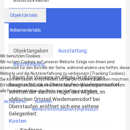
Grundstück kaufen
Objektdetails
Anbieterdetails
Objektangaben
Ausstattung
Wir benutzen Cookies
Wir nutzen Cookies auf unserer Website. Einige von ihnen sind
Beschreibung
essenziell für den Betrieb der Seite, während andere uns helfen, diese
Website und die Nutzererfahrung zu verbessern (Tracking Cookies).
? Raum für Visionen im Allgäu Großzügiges
Sie können selbst entscheiden, ob Sie die Cookies zulassen möchten.
Baugrundstück in Oberstaufen-Wiedemannsdorf
Bitte beachten Sie, dass bei einer Ablehnung womöglich nicht mehr
alle Funktionalitäten der Seite zur Verfügung stehen.
Inmitten der sanften Hügel des Allgäus, im
idyllischen Ortsteil Wiedemannsdorf bei
Akzeptieren
Ablehnen
Oberstaufen, eröffnet sich eine seltene
Weitere Informationen
|
Impressum
Gelegenheit:
Kosten